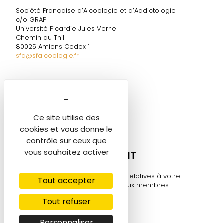
Société Française d’Alcoologie et d’Addictologie
c/o GRAP
Université Picardie Jules Verne
Chemin du Thil
80025 Amiens Cedex 1
sfa@sfalcoologie.fr
DIRECTION DE LA SF2A
Marie-Ange TESTELIN
Tél. 06 60 58 06 05
Ce site utilise des
sfa@sfalcoologie.fr
cookies et vous donne le
contrôle sur ceux que
vous souhaitez activer
MON COMPTE ADHÉRENT
Retrouvez toutes les informations relatives à votre
Tout accepter
compte sur cet espace réservé aux membres.
Tout refuser
Se connecter ⟶
Personnaliser