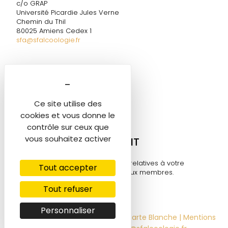
c/o GRAP
Université Picardie Jules Verne
Chemin du Thil
80025 Amiens Cedex 1
sfa@sfalcoologie.fr
DIRECTION DE LA SF2A
Marie-Ange TESTELIN
Tél. 06 60 58 06 05
Ce site utilise des
sfa@sfalcoologie.fr
cookies et vous donne le
contrôle sur ceux que
vous souhaitez activer
MON COMPTE ADHÉRENT
Retrouvez toutes les informations relatives à votre
Tout accepter
compte sur cet espace réservé aux membres.
Tout refuser
Se connecter ⟶
Personnaliser
© 2022-2026 - SF2A | Design by
Carte Blanche
|
Mentions