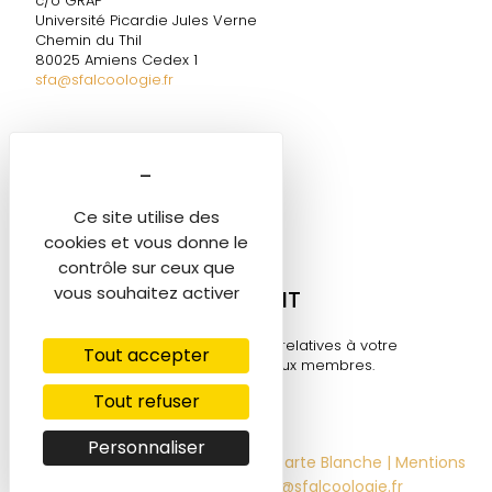
c/o GRAP
Université Picardie Jules Verne
Chemin du Thil
80025 Amiens Cedex 1
sfa@sfalcoologie.fr
DIRECTION DE LA SF2A
Marie-Ange TESTELIN
Tél. 06 60 58 06 05
Ce site utilise des
sfa@sfalcoologie.fr
cookies et vous donne le
contrôle sur ceux que
vous souhaitez activer
MON COMPTE ADHÉRENT
Retrouvez toutes les informations relatives à votre
Tout accepter
compte sur cet espace réservé aux membres.
Tout refuser
Se connecter ⟶
Personnaliser
© 2022-2026 - SF2A | Design by
Carte Blanche
|
Mentions
légales |
ADMIN |
contact@sfalcoologie.fr