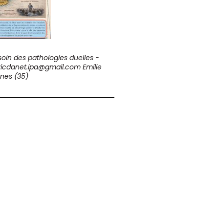
 soin des pathologies duelles -
vicdanet.ipa@gmail.com Emilie
nnes (35)