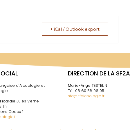
+ iCal / Outlook export
SOCIAL
DIRECTION DE LA SF2A
ançaise d’Alcoologie et
Marie-Ange TESTELIN
ogie
Tél. 06 60 58 06 05
sfa@sfalcoologie.fr
 Picardie Jules Verne
 Thil
ens Cedex 1
ologie.fr