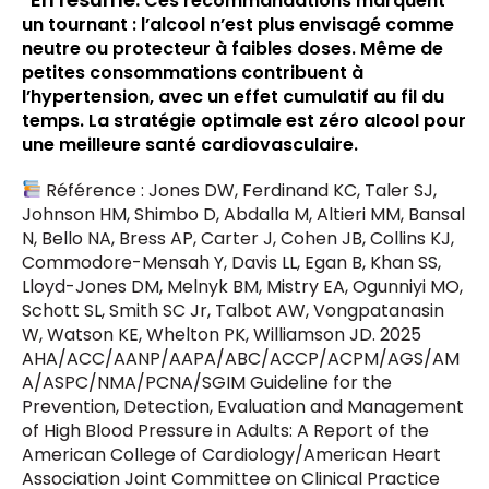
Ces recommandations marquent
un tournant : l’alcool n’est plus envisagé comme
neutre ou protecteur à faibles doses. Même de
petites consommations contribuent à
l’hypertension, avec un effet cumulatif au fil du
temps. La stratégie optimale est
zéro alcool pour
une meilleure santé cardiovasculaire
.
Référence : Jones DW, Ferdinand KC, Taler SJ,
Johnson HM, Shimbo D, Abdalla M, Altieri MM, Bansal
N, Bello NA, Bress AP, Carter J, Cohen JB, Collins KJ,
Commodore-Mensah Y, Davis LL, Egan B, Khan SS,
Lloyd-Jones DM, Melnyk BM, Mistry EA, Ogunniyi MO,
Schott SL, Smith SC Jr, Talbot AW, Vongpatanasin
W, Watson KE, Whelton PK, Williamson JD. 2025
AHA/ACC/AANP/AAPA/ABC/ACCP/ACPM/AGS/AM
A/ASPC/NMA/PCNA/SGIM Guideline for the
Prevention, Detection, Evaluation and Management
of High Blood Pressure in Adults: A Report of the
American College of Cardiology/American Heart
Association Joint Committee on Clinical Practice