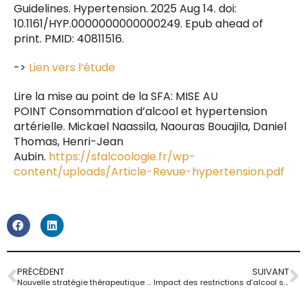
Guidelines. Hypertension. 2025 Aug 14. doi:
10.1161/HYP.0000000000000249. Epub ahead of
print. PMID: 40811516.
->
Lien vers l’étude
Lire la mise au point de la SFA:
MISE AU
POINT
Consommation d’alcool et hypertension
artérielle.
Mickael Naassila, Naouras Bouajila, Daniel
Thomas, Henri-Jean
Aubin.
https://sfalcoologie.fr/wp-
content/uploads/Article-Revue-hypertension.pdf
PRÉCÉDENT
SUIVANT
Nouvelle stratégie thérapeutique dans l’alcoolodépendance: la combinaison varénicline et bupropion confirme son intérêt, des modèles animaux à l’essai clinique…
Impact des restrictions d’alcool sur les féminicides en Afrique du Sud pendant la pandémie de COVID-19