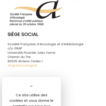
SIÈGE SOCIAL
Société Française d’Alcoologie et d’Addictologie
c/o GRAP
Université Picardie Jules Verne
Chemin du Thil
80025 Amiens Cedex 1
sfa@sfalcoologie.fr
DIRECTION DE LA SF2A
Marie-Ange TESTELIN
Tél. 06 60 58 06 05
Ce site utilise des
sfa@sfalcoologie.fr
cookies et vous donne le
contrôle sur ceux que