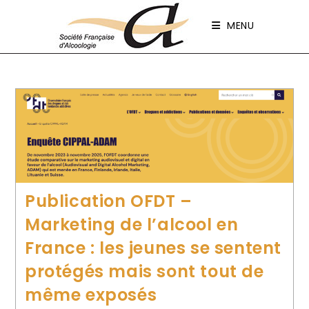
Panneau de gestion des cookies
MENU
Publication OFDT –
Marketing de l’alcool en
France : les jeunes se sentent
protégés mais sont tout de
même exposés