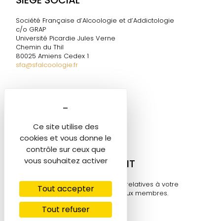
SIÈGE SOCIAL
Société Française d’Alcoologie et d’Addictologie
c/o GRAP
Université Picardie Jules Verne
Chemin du Thil
80025 Amiens Cedex 1
sfa@sfalcoologie.fr
DIRECTION DE LA SF2A
Marie-Ange TESTELIN
Tél. 06 60 58 06 05
Ce site utilise des
sfa@sfalcoologie.fr
cookies et vous donne le
contrôle sur ceux que
vous souhaitez activer
MON COMPTE ADHÉRENT
Retrouvez toutes les informations relatives à votre
Tout accepter
compte sur cet espace réservé aux membres.
Tout refuser
Se connecter ⟶