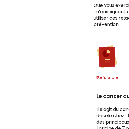
Que vous exercie
qu’enseignants
utiliser ces res
prévention.
Sketchnote
Le cancer du
Il s’agit du ca
décelé chez 1
des principaux
l’origine de 7 