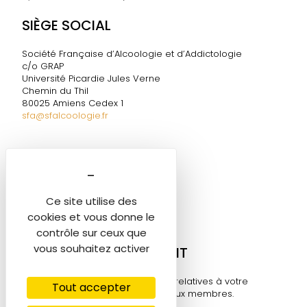
SIÈGE SOCIAL
Société Française d’Alcoologie et d’Addictologie
c/o GRAP
Université Picardie Jules Verne
Chemin du Thil
80025 Amiens Cedex 1
sfa@sfalcoologie.fr
DIRECTION DE LA SF2A
Marie-Ange TESTELIN
Tél. 06 60 58 06 05
Ce site utilise des
sfa@sfalcoologie.fr
cookies et vous donne le
contrôle sur ceux que
vous souhaitez activer
MON COMPTE ADHÉRENT
Retrouvez toutes les informations relatives à votre
Tout accepter
compte sur cet espace réservé aux membres.