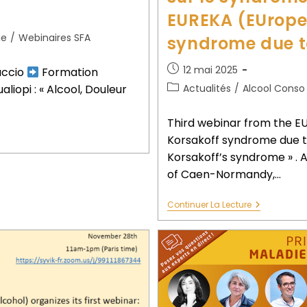
EUREKA (EUrope
ie
/
Webinaires SFA
syndrome due t
12 mai 2025
accio
Formation
Actualités
/
Alcool Conso
iopi : « Alcool, Douleur
Third webinar from the 
Korsakoff syndrome due to
Korsakoff’s syndrome » . A
of Caen-Normandy,…
Continuer La Lecture