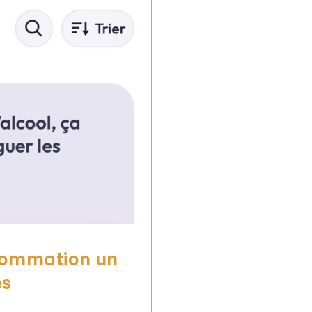
nsommation un
es