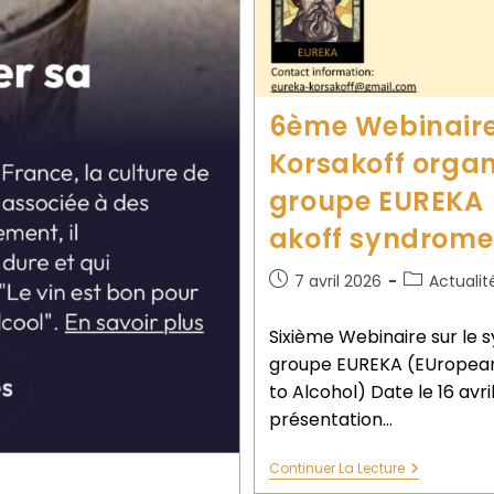
6ème Webinaire
Korsakoff organ
groupe EUREKA 
akoff syndrome 
7 avril 2026
Actualit
Sixième Webinaire sur le 
groupe EUREKA (EUropean
to Alcohol) Date le 16 avri
présentation…
Continuer La Lecture