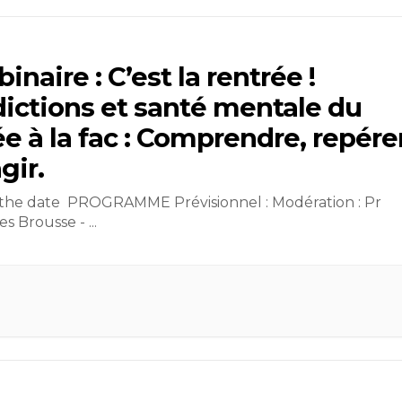
inaire : C’est la rentrée !
ictions et santé mentale du
ée à la fac : Comprendre, repére
gir.
the date PROGRAMME Prévisionnel : Modération : Pr
es Brousse -
...