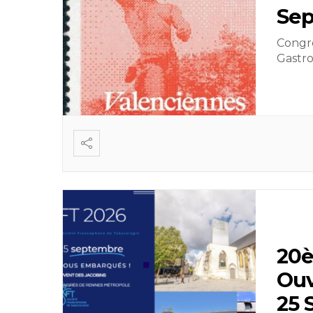
Sep
Congrè
Gastr
20è
Ouv
25 