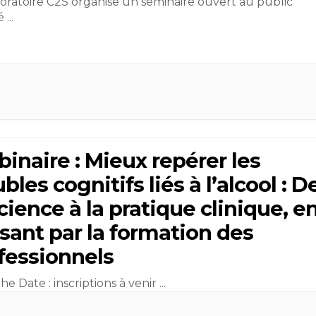
oratoire C2S organise un séminaire ouvert au public
lé
...
inaire : Mieux repérer les
bles cognitifs liés à l’alcool : D
science à la pratique clinique, e
sant par la formation des
fessionnels
he Date : inscriptions à venir
...