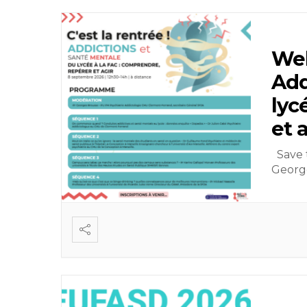
Web
Add
lyc
et a
Save 
Georg