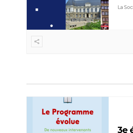
La Soc
3e 