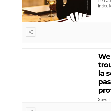
Le Lab
intitu
Web
trou
la 
pas
pro
Save T