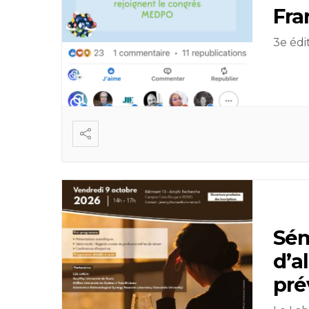
Fra
3e édi
Sém
d’a
pré