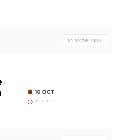
EN SAVOIR PLUS
e
n
16 OCT
0H15
-
0H15