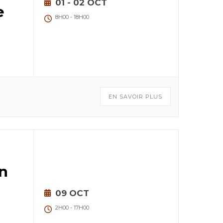
01 - 02 OCT
e
8H00
-
18H00
EN SAVOIR PLUS
n
09 OCT
2H00
-
17H00