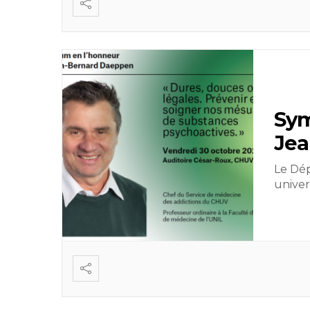
Sym
Jea
Le Dép
univer