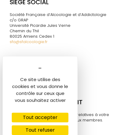
SIÈGE SOCIAL
Société Française d’Alcoologie et d’Addictologie
c/o GRAP
Université Picardie Jules Verne
Chemin du Thil
80025 Amiens Cedex 1
sfa@sfalcoologie.fr
DIRECTION DE LA SF2A
Marie-Ange TESTELIN
Tél. 06 60 58 06 05
Ce site utilise des
sfa@sfalcoologie.fr
cookies et vous donne le
contrôle sur ceux que
vous souhaitez activer
MON COMPTE ADHÉRENT
Retrouvez toutes les informations relatives à votre
Tout accepter
compte sur cet espace réservé aux membres.
Tout refuser
Se connecter ⟶