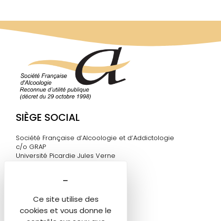
SIÈGE SOCIAL
Société Française d’Alcoologie et d’Addictologie
c/o GRAP
Université Picardie Jules Verne
Chemin du Thil
80025 Amiens Cedex 1
sfa@sfalcoologie.fr
Ce site utilise des
cookies et vous donne le
DIRECTION DE LA SF2A