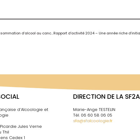
Power in numbers : une nouvelle étude mondiale lie la consommation d’alcool au cancer du pancréas
SOCIAL
DIRECTION DE LA SF2A
ançaise d’Alcoologie et
Marie-Ange TESTELIN
ogie
Tél. 06 60 58 06 05
sfa@sfalcoologie.fr
 Picardie Jules Verne
 Thil
ens Cedex 1