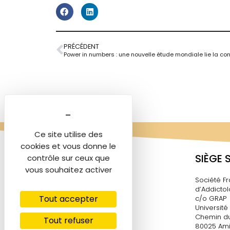
PRÉCÉDENT
Ce site utilise des
cookies et vous donne le
SIÈGE 
contrôle sur ceux que
vous souhaitez activer
Société Fr
d’Addictol
Tout accepter
c/o GRAP
Université
Chemin du
Tout refuser
80025 Ami