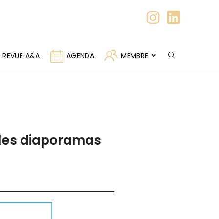
REVUE A&A
AGENDA
MEMBRE
: les diaporamas